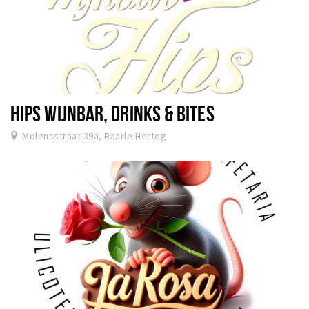
HIPS WIJNBAR, DRINKS & BITES
Molensstraat 39a, Baarle-Hertog