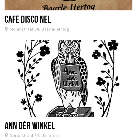
CAFÉ DISCO NEL
Molenstraat 38, Baarle-Hertog
ANN DÉR WINKEL
Dorpsstraat 32, Ulicoten