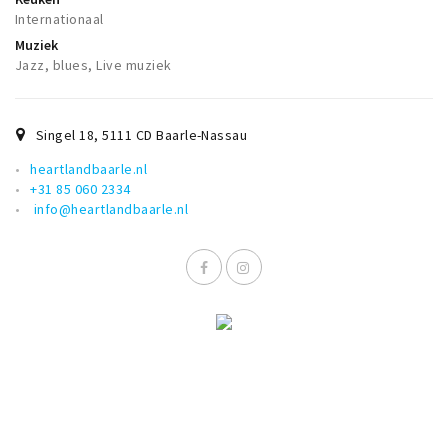
Wandelroutes
Internationaal
Natuurgebieden
Muziek
Jazz, blues, Live muziek
De Grensvallei
Partner worden
Singel 18
,
5111 CD
Baarle-Nassau
heartlandbaarle.nl
Inloggen
+31 85 060 2334
info@heartlandbaarle.nl