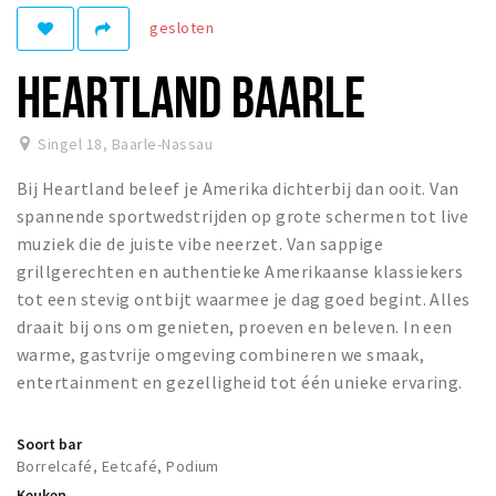
gesloten
Eten
Drinken
HEARTLAND BAARLE
Slapen
Recreatief
Singel 18
,
Baarle-Nassau
Bij Heartland beleef je Amerika dichterbij dan ooit. Van
Winkels
spannende sportwedstrijden op grote schermen tot live
Winkelgebieden
muziek die de juiste vibe neerzet. Van sappige
Parkeren
grillgerechten en authentieke Amerikaanse klassiekers
tot een stevig ontbijt waarmee je dag goed begint. Alles
Bezienswaardigheden
draait bij ons om genieten, proeven en beleven. In een
warme, gastvrije omgeving combineren we smaak,
Enclaves
entertainment en gezelligheid tot één unieke ervaring.
Musea, theaters & podia
Uitjes & activiteiten
Soort bar
Fietsroutes
Borrelcafé, Eetcafé, Podium
Keuken