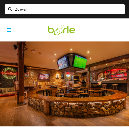
Zoeken
Visit
Home
Baarle
Taal kiezen
Informatie
Over Baarle
Geschiedenis
Visit Baarle Shop
Enclavebon
Nieuws
Agenda
Deals