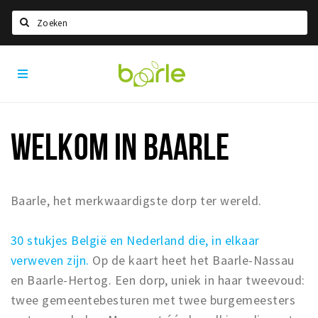
Zoeken
Visit
Home
Baarle
Taal kiezen
Informatie
WELKOM IN BAARLE
Over Baarle
Geschiedenis
Visit Baarle Shop
Baarle, het merkwaardigste dorp ter wereld.
Enclavebon
30 stukjes België en Nederland die, in elkaar
Nieuws
verweven zijn.
Op de kaart heet het Baarle-Nassau
Agenda
en Baarle-Hertog. Een dorp, uniek in haar tweevoud:
twee gemeentebesturen met twee burgemeesters
Deals