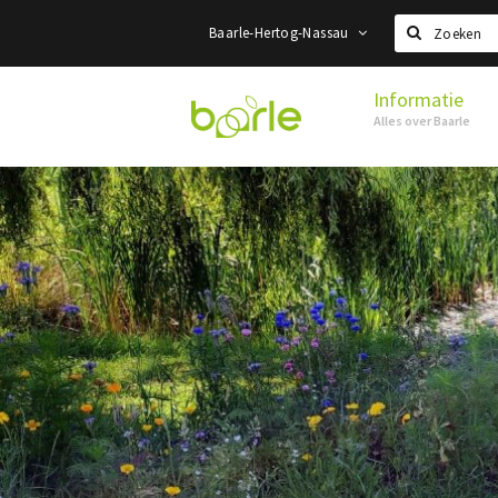
Baarle-Hertog-Nassau
Zoeken
Informatie
Visit
Alles over Baarle
Baarle