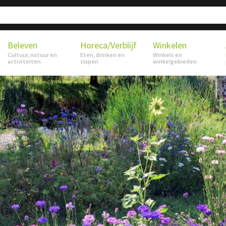
Beleven
Horeca/Verblijf
Winkelen
Cultuur, natuur en
Eten, drinken en
Winkels en
activiteiten
slapen
winkelgebieden