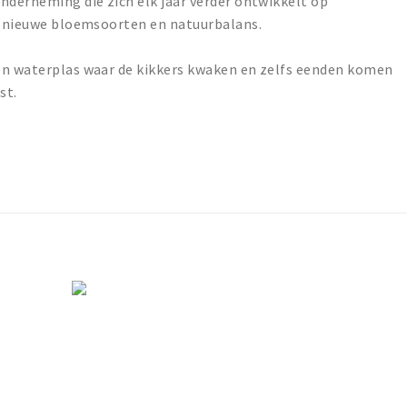
nderneming die zich elk jaar verder ontwikkelt op
j, nieuwe bloemsoorten en natuurbalans.
en waterplas waar de kikkers kwaken en zelfs eenden komen
st.
.