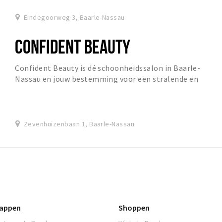
Eindegoorweg 3, Baarle-Nassau
CONFIDENT BEAUTY
Confident Beauty is dé schoonheidssalon in Baarle-
Nassau en jouw bestemming voor een stralende en
zelfverzekerde versie van jezelf!
Zevenhuizenbaan 1, Baarle-Nassau
appen
Shoppen