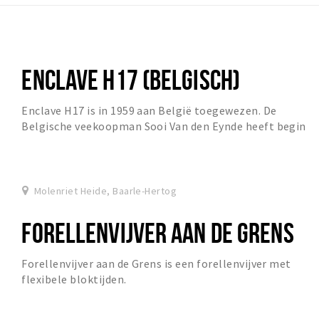
ENCLAVE H17 (BELGISCH)
Enclave H17 is in 1959 aan België toegewezen. De
Belgische veekoopman Sooi Van den Eynde heeft begin
1953 negen Nederlandse huizen gekocht.
Molenriet Heide, Baarle-Hertog
FORELLENVIJVER AAN DE GRENS
Forellenvijver aan de Grens is een forellenvijver met
flexibele bloktijden.