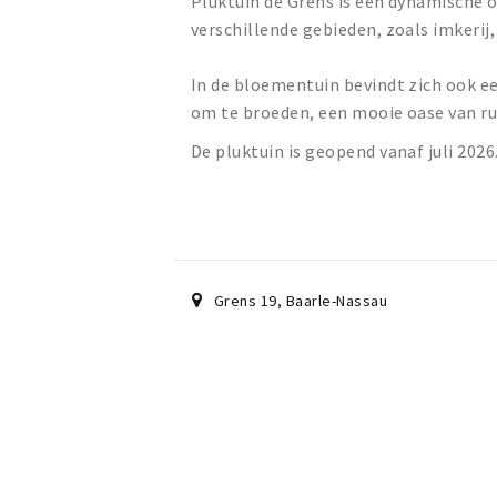
Pluktuin de Grens is een dynamische o
verschillende gebieden, zoals imkeri
In de bloementuin bevindt zich ook e
om te broeden, een mooie oase van ru
De pluktuin is geopend vanaf juli 2026
Grens 19
,
Baarle-Nassau