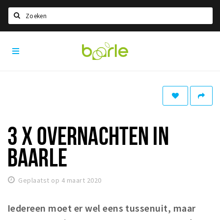
Zoeken
Visit
Home
Baarle
Taal kiezen
Informatie
Over Baarle
Geschiedenis
3 X OVERNACHTEN IN
Visit Baarle Shop
BAARLE
Enclavebon
Nieuws
Geplaatst op 4 maart 2020
Agenda
Iedereen moet er wel eens tussenuit, maar
Deals