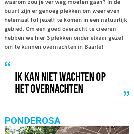
waarom zou je ver weg moeten gaan? In de
Eten
buurt zijn er genoeg plekken om weer even
Drinken
helemaal tot jezelf te komen in een natuurlijk
Slapen
gebied. Om een goed overzicht te creëren
hebben we hier 3 plekken onder elkaar gezet
Recreatief
om te kunnen overnachten in Baarle!
Winkels
Winkelgebieden
Parkeren
IK KAN NIET WACHTEN OP
HET OVERNACHTEN
Bezienswaardigheden
Enclaves
Musea, theaters & podia
Uitjes & activiteiten
PONDEROSA
Fietsroutes