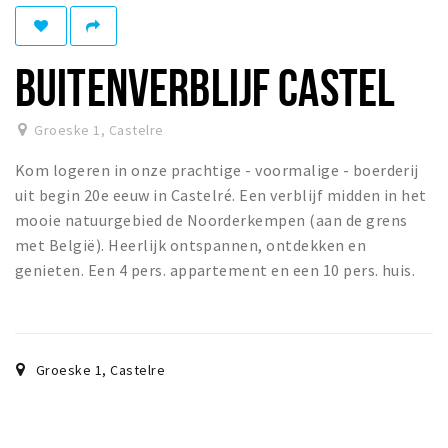
Eten
Drinken
BUITENVERBLIJF CASTEL
Slapen
Recreatief
Groeske 1
,
Castelre
Kom logeren in onze prachtige - voormalige - boerderij
Winkels
uit begin 20e eeuw in Castelré. Een verblijf midden in het
Winkelgebieden
mooie natuurgebied de Noorderkempen (aan de grens
Parkeren
met België). Heerlijk ontspannen, ontdekken en
genieten. Een 4 pers. appartement en een 10 pers. huis.
Bezienswaardigheden
Enclaves
Musea, theaters & podia
Groeske 1
,
Castelre
Uitjes & activiteiten
Fietsroutes