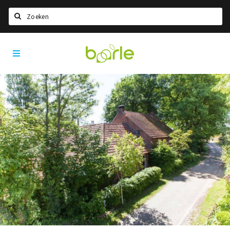
Zoeken
Visit
Home
Baarle
Taal kiezen
Informatie
Over Baarle
Geschiedenis
Visit Baarle Shop
Enclavebon
Nieuws
Agenda
Deals