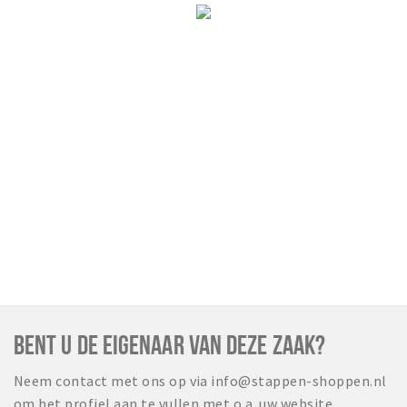
Wandelroutes
Natuurgebieden
De Grensvallei
Partner worden
Inloggen
BENT U DE EIGENAAR VAN DEZE ZAAK?
Neem contact met ons op via info@stappen-shoppen.nl
om het profiel aan te vullen met o.a. uw website,