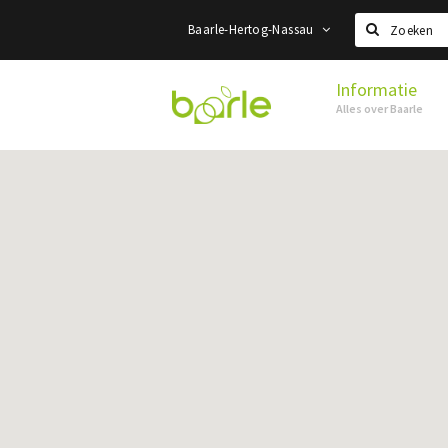
Baarle-Hertog-Nassau
Zoeken
Informatie
Visit
Alles over Baarle
Baarle