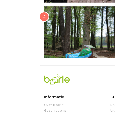
Visit
Baarle
Informatie
St
Over Baarle
Re
Geschiedenis
Ui