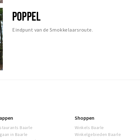
POPPEL
Eindpunt van de Smokkelaarsroute.
appen
Shoppen
staurants Baarle
Winkels Baarle
tgaan in Baarle
Winkelgebieden Baarle