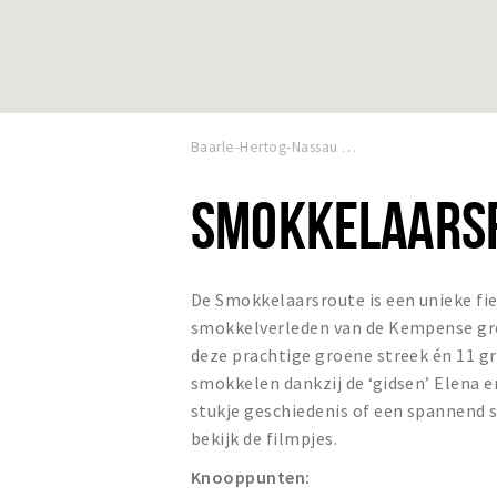
Baarle-Hertog-Nassau
SMOKKELAARS
De Smokkelaarsroute is een unieke fie
smokkelverleden van de Kempense gre
deze prachtige groene streek én 11 g
smokkelen dankzij de ‘gidsen’ Elena e
stukje geschiedenis of een spannend 
bekijk de filmpjes.
Knooppunten: