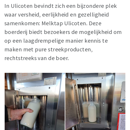
In Ulicoten bevindt zich een bijzondere plek
Eten
waar versheid, eerlijkheid en gezelligheid
Drinken
samenkomen: Melktap Ulicoten. Deze
Slapen
boerderij biedt bezoekers de mogelijkheid om
Recreatief
op een laagdrempelige manier kennis te
maken met pure streekproducten,
Winkels
rechtstreeks van de boer.
Winkelgebieden
Parkeren
Bezienswaardigheden
Enclaves
Musea, theaters & podia
Uitjes & activiteiten
Fietsroutes