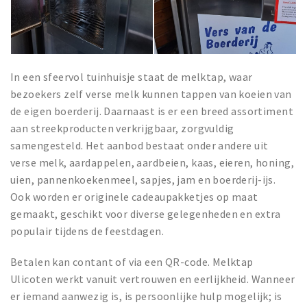
Wandelroutes
Natuurgebieden
De Grensvallei
In een sfeervol tuinhuisje staat de melktap, waar
Partner worden
bezoekers zelf verse melk kunnen tappen van koeien van
de eigen boerderij. Daarnaast is er een breed assortiment
Inloggen
aan streekproducten verkrijgbaar, zorgvuldig
samengesteld. Het aanbod bestaat onder andere uit
verse melk, aardappelen, aardbeien, kaas, eieren, honing,
uien, pannenkoekenmeel, sapjes, jam en boerderij-ijs.
Ook worden er originele cadeaupakketjes op maat
gemaakt, geschikt voor diverse gelegenheden en extra
populair tijdens de feestdagen.
Betalen kan contant of via een QR-code. Melktap
Ulicoten werkt vanuit vertrouwen en eerlijkheid. Wanneer
er iemand aanwezig is, is persoonlijke hulp mogelijk; is