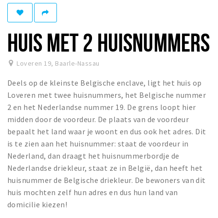
Eten
Drinken
HUIS MET 2 HUISNUMMERS
Slapen
Recreatief
Loveren 19
,
Baarle-Nassau
Deels op de kleinste Belgische enclave, ligt het huis op
Winkels
Loveren met twee huisnummers, het Belgische nummer
Winkelgebieden
2 en het Nederlandse nummer 19. De grens loopt hier
Parkeren
midden door de voordeur. De plaats van de voordeur
bepaalt het land waar je woont en dus ook het adres. Dit
Bezienswaardigheden
is te zien aan het huisnummer: staat de voordeur in
Nederland, dan draagt het huisnummerbordje de
Enclaves
Nederlandse driekleur, staat ze in België, dan heeft het
Musea, theaters & podia
huisnummer de Belgische driekleur. De bewoners van dit
Uitjes & activiteiten
huis mochten zelf hun adres en dus hun land van
Fietsroutes
domicilie kiezen!