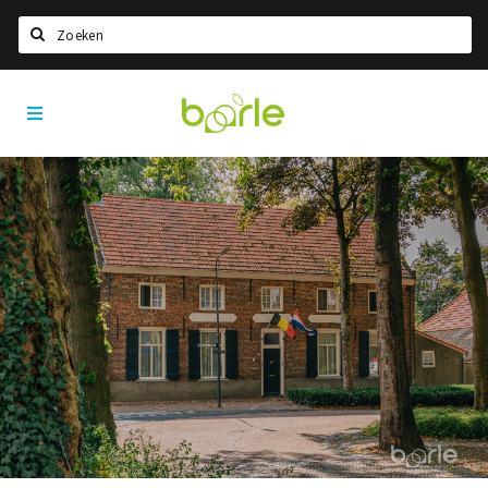
Zoeken
Visit
Home
Baarle
Taal kiezen
Informatie
Over Baarle
Geschiedenis
Visit Baarle Shop
Enclavebon
Nieuws
Agenda
Deals