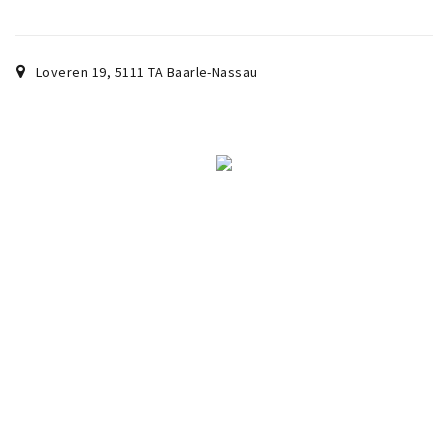
Wandelroutes
Natuurgebieden
De Grensvallei
Loveren 19
,
5111 TA
Baarle-Nassau
Partner worden
Inloggen