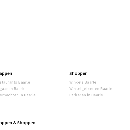
appen
Shoppen
staurants Baarle
Winkels Baarle
tgaan in Baarle
Winkelgebieden Baarle
ernachten in Baarle
Parkeren in Baarle
appen & Shoppen