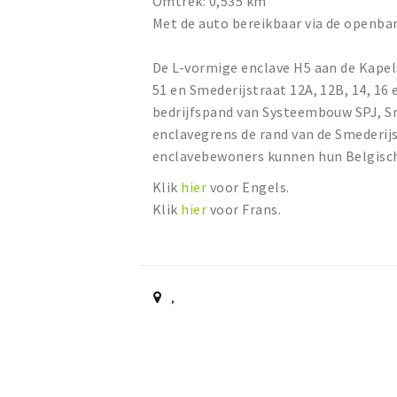
Omtrek: 0,535 km
Met de auto bereikbaar via de openba
De L-vormige enclave H5 aan de Kapel
51 en Smederijstraat 12A, 12B, 14, 16 
bedrijfspand van Systeembouw SPJ, Sm
enclavegrens de rand van de Smederijs
enclavebewoners kunnen hun Belgisch
Klik
hier
voor Engels.
Klik
hier
voor Frans.
,