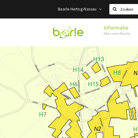
Baarle-Hertog-Nassau
Zoeken
Informatie
Visit
Alles over Baarle
Baarle