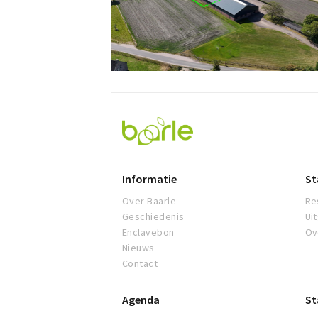
Visit
Baarle
Informatie
St
Over Baarle
Re
Geschiedenis
Ui
Enclavebon
Ov
Nieuws
Contact
Agenda
St