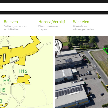
Beleven
Horeca/Verblijf
Winkelen
Cultuur, natuur en
Eten, drinken en
Winkels en
activiteiten
slapen
winkelgebieden