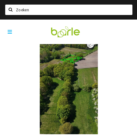
Zoeken
Visit
Home
Baarle
Taal kiezen
Informatie
Over Baarle
Geschiedenis
Visit Baarle Shop
Enclavebon
Nieuws
Agenda
Deals