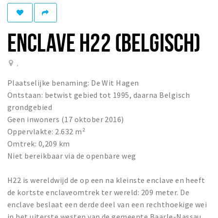
Eten
Drinken
ENCLAVE H22 (BELGISCH)
Slapen
Recreatief
,
Plaatselijke benaming: De Wit Hagen
Winkels
Ontstaan: betwist gebied tot 1995, daarna Belgisch
Winkelgebieden
grondgebied
Parkeren
Geen inwoners (17 oktober 2016)
Oppervlakte: 2.632 m²
Bezienswaardigheden
Omtrek: 0,209 km
Niet bereikbaar via de openbare weg
Enclaves
Musea, theaters & podia
H22 is wereldwijd de op een na kleinste enclave en heeft
Uitjes & activiteiten
de kortste enclaveomtrek ter wereld: 209 meter. De
Fietsroutes
enclave beslaat een derde deel van een rechthoekige wei
in het uiterste westen van de gemeente Baarle-Nassau