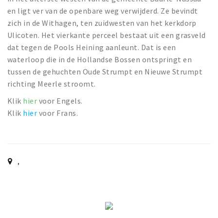
Wandelroutes
en ligt ver van de openbare weg verwijderd. Ze bevindt
Natuurgebieden
zich in de Withagen, ten zuidwesten van het kerkdorp
De Grensvallei
Ulicoten. Het vierkante perceel bestaat uit een grasveld
dat tegen de Pools Heining aanleunt. Dat is een
Partner worden
waterloop die in de Hollandse Bossen ontspringt en
tussen de gehuchten Oude Strumpt en Nieuwe Strumpt
Inloggen
richting Meerle stroomt.
Klik
hier
voor Engels.
Klik
hier
voor Frans.
,