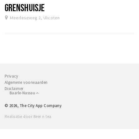
GRENSHUISJE
Meerleseweg 2, Ulicoten
Privacy
Algemene voorwaarden
Disclaimer
Baarle-Nassau
© 2026, The City App Company
Realisatie door Beer n tea