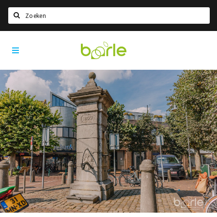
Zoeken
Visit
Home
Baarle
Taal kiezen
Informatie
Over Baarle
Geschiedenis
Visit Baarle Shop
Enclavebon
Nieuws
Agenda
Deals