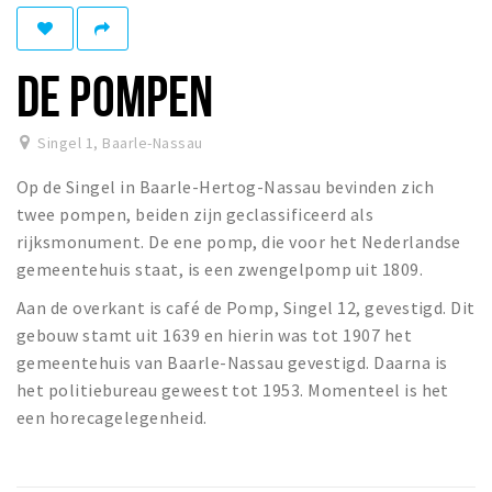
Eten
Drinken
DE POMPEN
Slapen
Recreatief
Singel 1
,
Baarle-Nassau
Op de Singel in Baarle-Hertog-Nassau bevinden zich
Winkels
twee pompen, beiden zijn geclassificeerd als
Winkelgebieden
rijksmonument. De ene pomp, die voor het Nederlandse
Parkeren
gemeentehuis staat, is een zwengelpomp uit 1809.
Aan de overkant is café de Pomp, Singel 12, gevestigd. Dit
Bezienswaardigheden
gebouw stamt uit 1639 en hierin was tot 1907 het
Enclaves
gemeentehuis van Baarle-Nassau gevestigd. Daarna is
Musea, theaters & podia
het politiebureau geweest tot 1953. Momenteel is het
een horecagelegenheid.
Uitjes & activiteiten
Fietsroutes