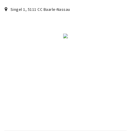
Wandelroutes
Singel 1
,
5111 CC
Baarle-Nassau
Natuurgebieden
De Grensvallei
Partner worden
Inloggen