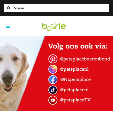
Zoeken
Visit
Home
Baarle
Taal kiezen
Informatie
Over Baarle
Geschiedenis
Visit Baarle Shop
Enclavebon
Nieuws
Agenda
Deals