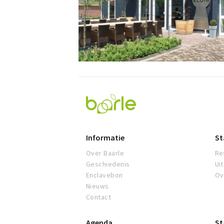
Visit
Baarle
Informatie
St
Over Baarle
Re
Geschiedenis
Ui
Enclavebon
Ov
Nieuws
Contact
Agenda
St