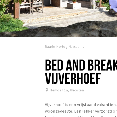
Baarle-Hertog-Nassau
BED AND BREA
VIJVERHOEF
Heihoef 1a
,
Ulicoten
Vijverhoef is een vrijstaand vakanti
woongedeelte. Een lekker verzorgd on