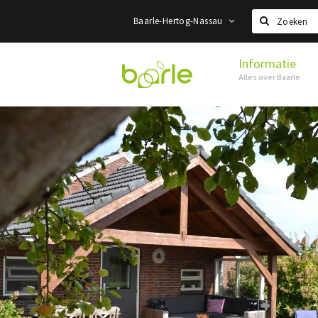
Baarle-Hertog-Nassau
Zoeken
Informatie
Visit
Alles over Baarle
Baarle