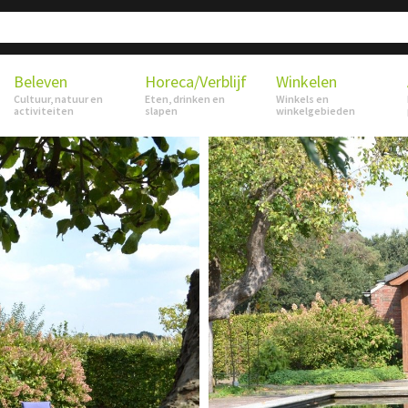
Beleven
Horeca/Verblijf
Winkelen
Cultuur, natuur en
Eten, drinken en
Winkels en
activiteiten
slapen
winkelgebieden