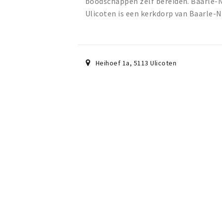
boodschappen zelf bereiden. Baarle-N
Ulicoten is een kerkdorp van Baarle-N
Heihoef 1a
,
5113
Ulicoten