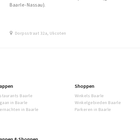
Baarle-Nassau).
Dorpsstraat 32a, Ulicoten
appen
Shoppen
staurants Baarle
Winkels Baarle
tgaan in Baarle
Winkelgebieden Baarle
ernachten in Baarle
Parkeren in Baarle
appen & Shoppen