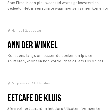
SomTime is een plek waar tijd wordt gekoesterd en
gedeeld. Het is een ruimte waar mensen samenkomen o
te leren, te vieren en te steunen.
Heihoef 2, Ulicoten
ANN DÉR WINKEL
Kom eens langs om tussen de boeken en lp's te
snuffelen, voor een kop koffie, thee of iets fris op het
terras bij Ann d'er Winkel.
Dorpsstraat 32, Ulicoten
EETCAFÉ DE KLUIS
Sfeervol restaurant in het dorp Ulicoten (gemeente