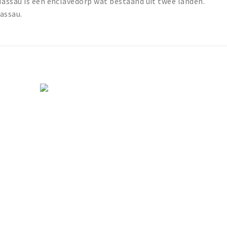
assau is een enclavedorp wat bestaand uit twee landen.
assau.