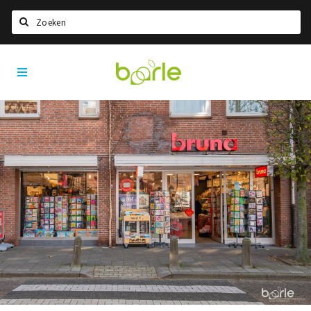
Zoeken
Visit
Home
Baarle
Taal kiezen
Informatie
Over Baarle
Geschiedenis
Visit Baarle Shop
Enclavebon
Nieuws
Agenda
Deals