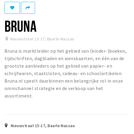
Eten
Drinken
BRUNA
Slapen
Recreatief
Nieuwstraat 15-17
,
Baarle-Nassau
Bruna is marktleider op het gebied van (kinder-)boeken,
Winkels
tijdschriften, dagbladen en wenskaarten, en één van de
Winkelgebieden
grootste aanbieders op het gebied van papier- en
Parkeren
schrijfwaren, staatsloten, cadeau- en schoolartikelen.
Bruna.nl speelt daarbinnen een belangrijke rol in onze
Bezienswaardigheden
omnichannel strategie en de verkoop van het
assortiment.
Enclaves
Musea, theaters & podia
Uitjes & activiteiten
Fietsroutes
Nieuwstraat 15-17
,
Baarle-Nassau