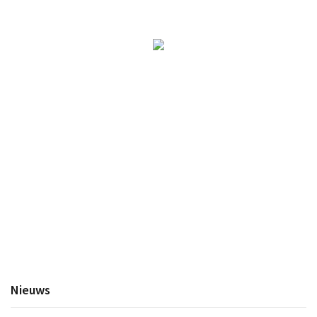
Wandelroutes
Natuurgebieden
De Grensvallei
Partner worden
Inloggen
Nieuws