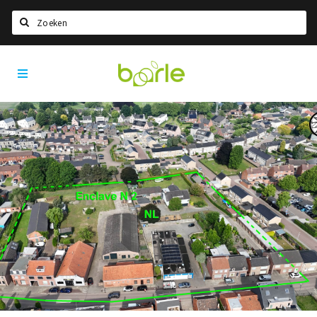
Zoeken
Visit
Home
Baarle
Taal kiezen
Informatie
Over Baarle
Geschiedenis
Visit Baarle Shop
Enclavebon
Nieuws
Agenda
Deals