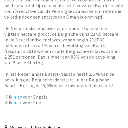
Wandelroutes
heel de wereld zijn er slechts acht: zeven in Baarle en één
Natuurgebieden
counterenclave van de Verenigde Arabische Emiraten die
volledig door een enclave van Oman is omringd!
De Grensvallei
De Nederlandse enclaves zijn samen iets meer dan
Partner worden
vijftien hectare groot, de Belgische bijna 234,5 hectare.
In de Nederlandse enclaves wonen begin 2017 69
personen of circa 1% van de bevolking van Baarle-
Inloggen
Nassau. In 2016 wonen in alle Belgische enclaves samen
2.251 personen. Dat is meer dan 83% van de bevolking
van Baarle-Hertog.
In het Nederlandse Baarle-Nassau heeft 2,6 % van de
bevolking de Belgische identiteit. In het Belgische
Baarle-Hertog is 45,6% van de inwoners Nederlands!
Klik
hier
voor Engels.
Klik
hier
voor Frans.
Molenstraat
,
Baarle-Hertog