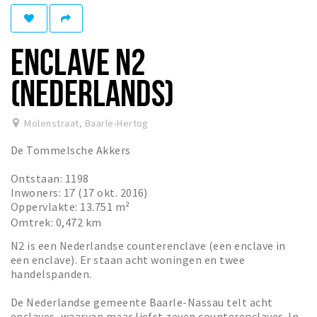
Eten
Drinken
ENCLAVE N2
Slapen
(NEDERLANDS)
Recreatief
Winkels
Molenstraat
,
Baarle-Hertog
Winkelgebieden
De Tommelsche Akkers
Parkeren
Ontstaan: 1198
Inwoners: 17 (17 okt. 2016)
Bezienswaardigheden
Oppervlakte: 13.751 m²
Omtrek: 0,472 km
Enclaves
N2 is een Nederlandse counterenclave (een enclave in
Musea, theaters & podia
een enclave). Er staan acht woningen en twee
Uitjes & activiteiten
handelspanden.
Fietsroutes
De Nederlandse gemeente Baarle-Nassau telt acht
enclaves, waarvan maar liefst zeven counterenclaves. In