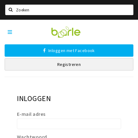
Zoeken
Visit
Home
Baarle
Taal kiezen
Inloggen met Facebook
Informatie
Registreren
Over Baarle
Geschiedenis
Visit Baarle Shop
Enclavebon
INLOGGEN
Nieuws
E-mail adres
Agenda
Deals
Wachtwoord