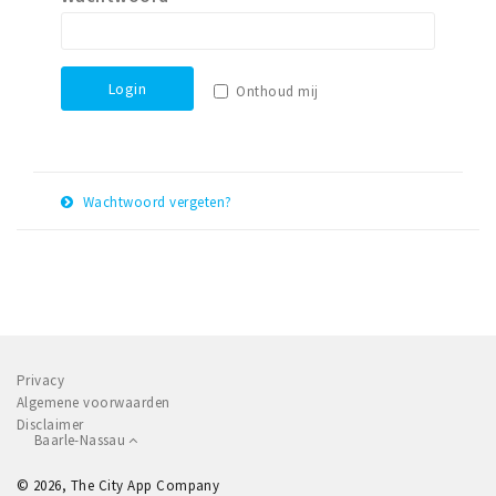
Eten
Drinken
Login
Onthoud mij
Slapen
Recreatief
Winkels
Wachtwoord vergeten?
Winkelgebieden
E-
Herstel
Parkeren
mail
adres
Bezienswaardigheden
Enclaves
Privacy
Musea, theaters & podia
Algemene voorwaarden
Disclaimer
Uitjes & activiteiten
Baarle-Nassau
Fietsroutes
© 2026, The City App Company