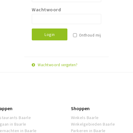
Wachtwoord
Login
Onthoud mij
Wachtwoord vergeten?
E-
Herstel
mail
adres
appen
Shoppen
staurants Baarle
Winkels Baarle
tgaan in Baarle
Winkelgebieden Baarle
ernachten in Baarle
Parkeren in Baarle