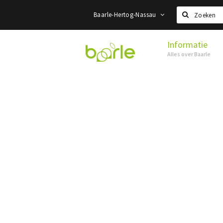
Baarle-Hertog-Nassau
Zoeken
Informatie
Visit
Alles over Baarle
Baarle