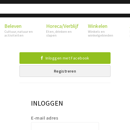
Beleven
Horeca/Verblijf
Winkelen
Cultuur, natuur en
Eten, drinken en
Winkels en
activiteiten
slapen
winkelgebieden
Inloggen met Facebook
Registreren
INLOGGEN
E-mail adres