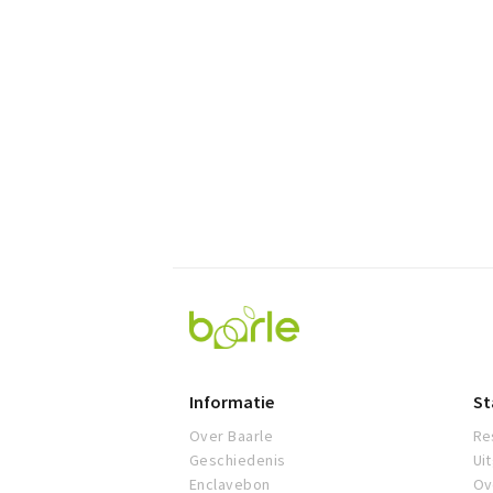
Visit
Baarle
Informatie
St
Over Baarle
Re
Geschiedenis
Ui
Enclavebon
Ov