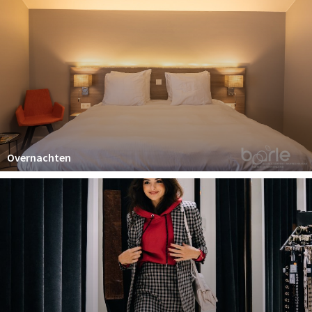
Wandelroutes
Natuurgebieden
De Grensvallei
Partner worden
Inloggen
Overnachten