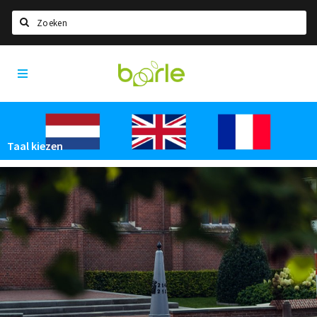
Zoeken
Visit
Home
Baarle
Taal kiezen
Informatie
Taal kiezen
Over Baarle
Geschiedenis
Visit Baarle Shop
Enclavebon
Nieuws
Agenda
Deals