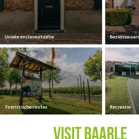
Unieke enclavesituatie
Bezienswaar
Toeristische routes
Recreatie
VISIT BAARLE