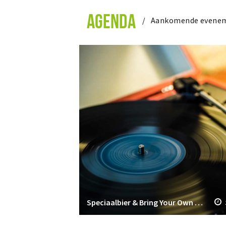
AGENDA
Aankomende evene
Speciaalbier & Bring Your Own Vinyl