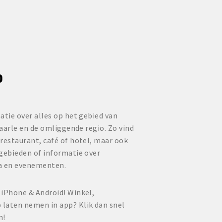
P
atie over alles op het gebied van
Baarle en de omliggende regio. Zo vind
restaurant, café of hotel, maar ook
lgebieden of informatie over
a en evenementen.
 iPhone & Android! Winkel,
laten nemen in app? Klik dan snel
n!