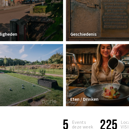
digheden
Geschiedenis
Eten / Drinken
5
225
Events
Loc
deze week
VIS