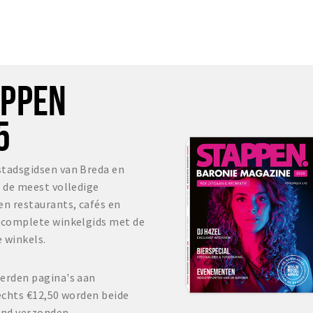
OPPEN
5
stadsgidsen van Breda en
s de meest volledige
en restaurants, cafés en
r complete winkelgids met de
 winkels.
erden pagina's aan
echts €12,50 worden beide
and verzonden.