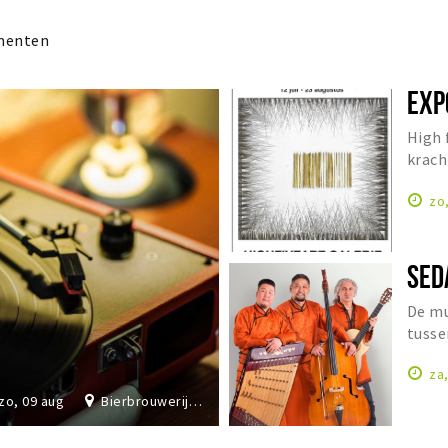
menten
EXP
High 
krach
Cathr
zo
SED
De mu
tusse
Orien
za
zo, 09 aug
Bierbrouwerij De Dochter van de Korenaar