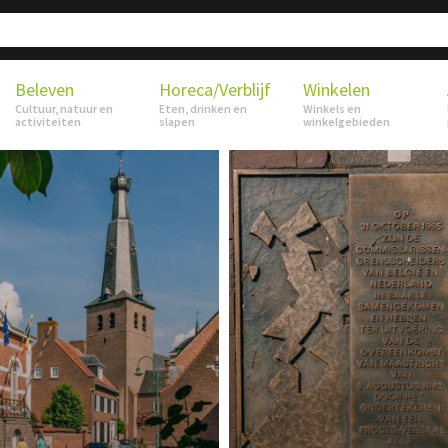
Beleven
Horeca/Verblijf
Winkelen
Cultuur, natuur en
Eten, drinken en
Winkels en
activiteiten
slapen
winkelgebieden