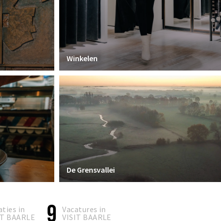
Winkelen
De Grensvallei
9
aties in
Vacatures in
IT BAARLE
VISIT BAARLE