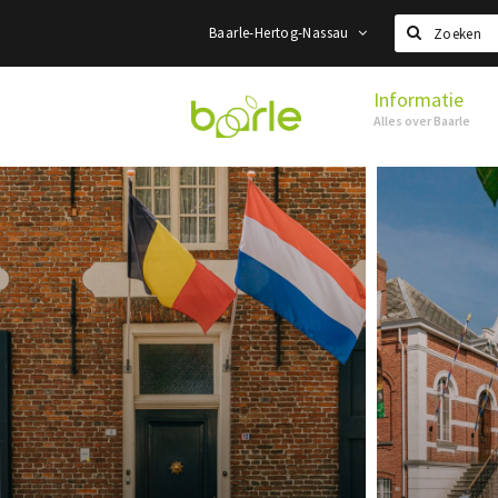
Baarle-Hertog-Nassau
Zoeken
Informatie
Visit
Alles over Baarle
Baarle