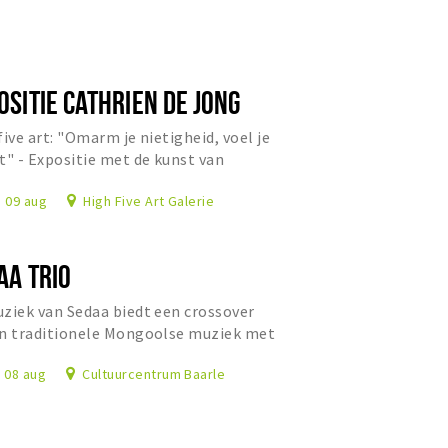
OSITIE CATHRIEN DE JONG
five art: "Omarm je nietigheid, voel je
t" - Expositie met de kunst van
ien de Jong.
, 09 aug
High Five Art Galerie
AA TRIO
ziek van Sedaa biedt een crossover
n traditionele Mongoolse muziek met
taalse ritmes en Westerse jazz.
, 08 aug
Cultuurcentrum Baarle