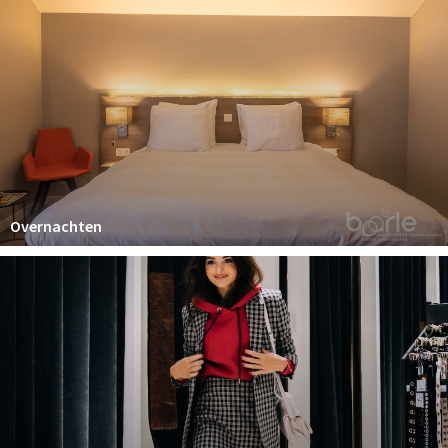
Wandelroutes
Natuurgebieden
De Grensvallei
Partner worden
Inloggen
Overnachten