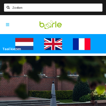
Zoeken
Visit
Home
Baarle
Taal kiezen
Informatie
Taal kiezen
Over Baarle
Geschiedenis
Visit Baarle Shop
Enclavebon
Nieuws
Agenda
Deals