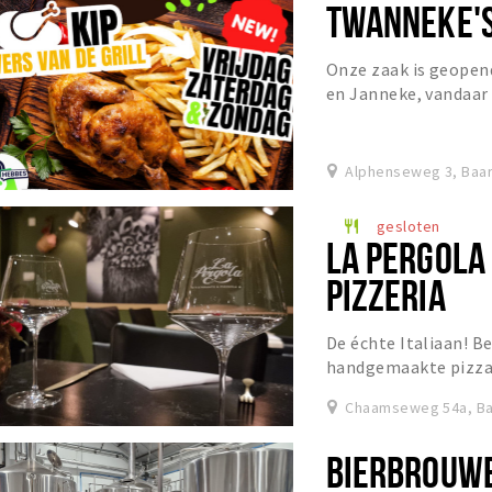
TWANNEKE'
Onze zaak is geopend
en Janneke, vandaar
Alphenseweg 3, Baa
gesloten
restaurant
LA PERGOLA
PIZZERIA
De échte Italiaan! Be
handgemaakte pizza’s
Chaamseweg 54a, Ba
BIERBROUWE