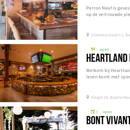
Perron Neuf is geves
op de vertrouwde pl
bourgondische eetg
smak...
Stationsstraat 11, B
open
restaurant
HEARTLAND 
Welkom bij Heartlan
leven komt met spor
comfortfood in een s
Singel 18, Baarle-Na
1
open
event
BONT VIVAN