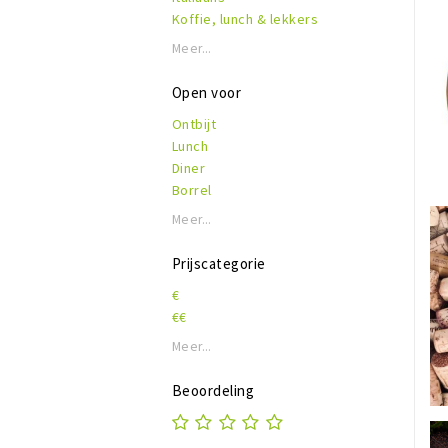
Koffie, lunch & lekkers
Meer...
Open voor
Ontbijt
Lunch
Diner
Borrel
Meer...
Prijscategorie
€
€€
Meer...
Beoordeling