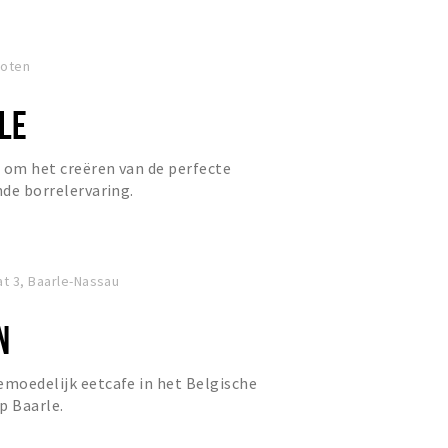
coten
LE
es om het creëren van de perfecte
nde borrelervaring.
t 3, Baarle-Nassau
N
emoedelijk eetcafe in het Belgische
p Baarle.