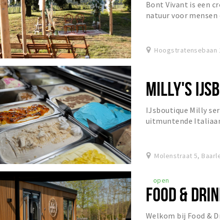
Bont Vivant is een c
natuur voor mensen d
Hoogstratensebaan 1
MILLY'S IJS
IJsboutique Milly serv
uitmuntende Italiaan
heerlijke versnaperi
Molenstraat 5, Baarl
open
FOOD & DRIN
Welkom bij Food & Dr