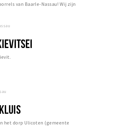
borrels van Baarle-Nassau! Wij zijn
eest of bijzonder...
assau
KIEVITSEI
evit.
ssau
KLUIS
in het dorp Ulicoten (gemeente