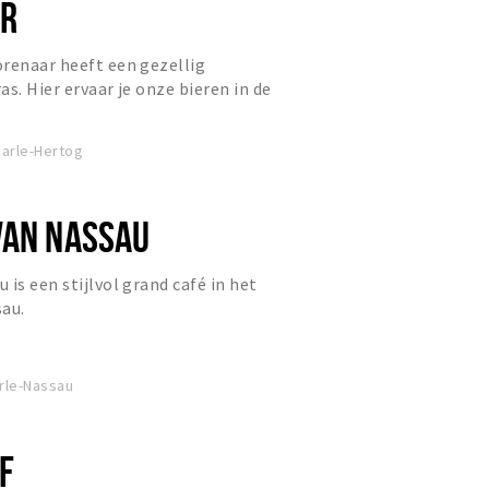
AR
renaar heeft een gezellig
s. Hier ervaar je onze bieren in de
ze brouwen.
aarle-Hertog
VAN NASSAU
is een stijlvol grand café in het
sau.
arle-Nassau
F