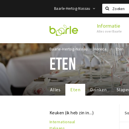
Baarle-Hertog-Nassau
Zoeken
Informatie
Visit
Alles over Baarle
Baarle
Baarle-Hertog-Nassau
Horeca
Eten
ETEN
Alles
Eten
Drinken
Slape
Keuken (ik heb zin in...)
So
Internationaal
Italiaans