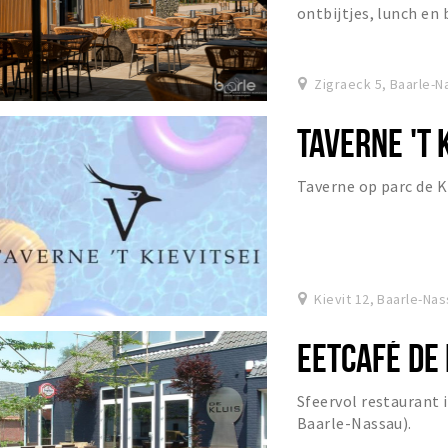
ontbijtjes, lunch en 
hét adres voor jouw f
Zigraeck 5, Baarle-N
TAVERNE 'T 
Taverne op parc de Ki
Kievit 12, Baarle-Na
EETCAFÉ DE 
Sfeervol restaurant 
Baarle-Nassau).