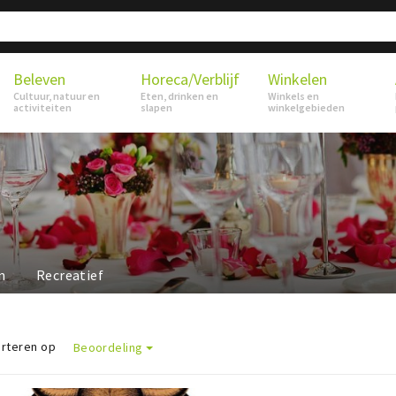
Beleven
Horeca/Verblijf
Winkelen
Cultuur, natuur en
Eten, drinken en
Winkels en
activiteiten
slapen
winkelgebieden
n
Recreatief
rteren op
Beoordeling