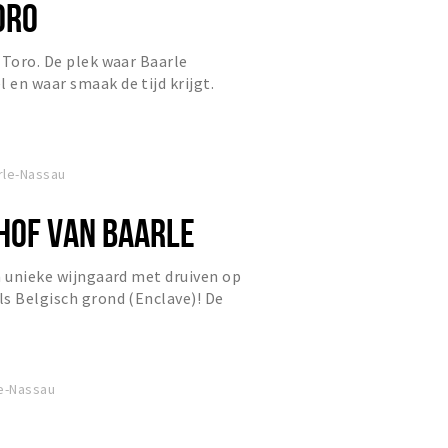
ORO
 Toro. De plek waar Baarle
en waar smaak de tijd krijgt.
rle-Nassau
HOF VAN BAARLE
n unieke wijngaard met druiven op
s Belgisch grond (Enclave)! De
angeplant in het landeli...
e-Nassau