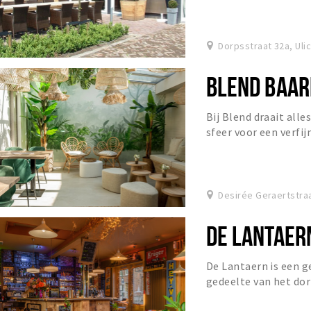
Dorpsstraat 32a, Uli
BLEND BAAR
Bij Blend draait all
sfeer voor een verfij
Desirée Geraertstraa
DE LANTAER
De Lantaern is een g
gedeelte van het dor