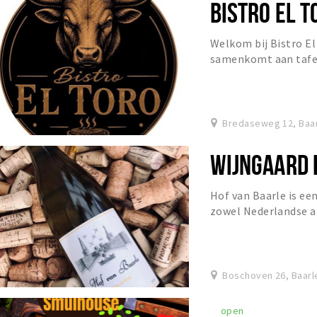
BISTRO EL T
Welkom bij Bistro El
samenkomt aan tafel 
Bredaseweg 12, Baa
WIJNGAARD 
Hof van Baarle is ee
zowel Nederlandse al
druivenstokken zijn a
Boschoven 26, Baarl
open