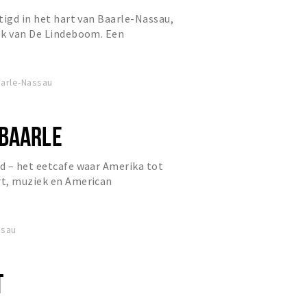
tigd in het hart van Baarle-Nassau,
ek van De Lindeboom. Een
elegenheid waar mediterrane
aarle-Nassau
BAARLE
d – het eetcafe waar Amerika tot
t, muziek en American
feer vol beleving en gastvrijheid
ssau
T