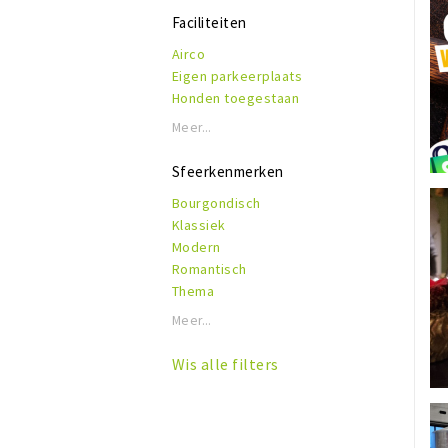
Faciliteiten
Airco
Eigen parkeerplaats
Honden toegestaan
Rolstoeltoegankelijk
Meer...
Invalidentoilet
Kindvriendelijk
Sfeerkenmerken
Reserveren mogelijk
Bourgondisch
Terras of binnentuin
Klassiek
WiFi
Modern
Romantisch
Thema
Meer...
Wis alle filters