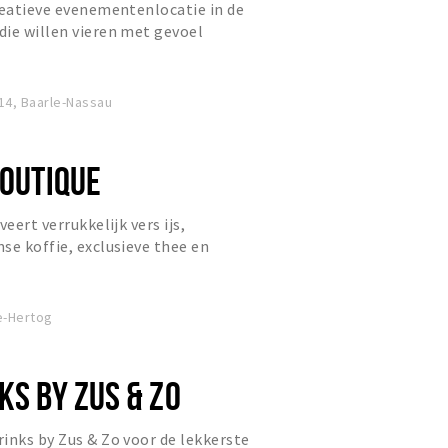
reatieve evenementenlocatie in de
ie willen vieren met gevoel
4, Baarle-Nassau
BOUTIQUE
eert verrukkelijk vers ijs,
se koffie, exclusieve thee en
ngen.
e-Hertog
KS BY ZUS & ZO
inks by Zus & Zo voor de lekkerste